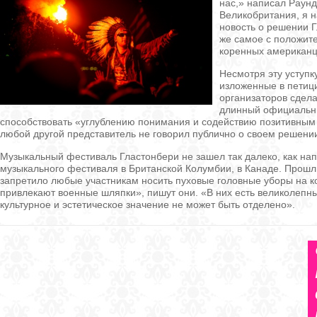
нас,» написал Раунд
Великобритания, я 
новость о решении Г
же самое с положит
коренных американце
Несмотря эту уступк
изложенные в петици
организаторов сдел
длинный официальны
способствовать «углублению понимания и содействию позитивным 
любой другой представитель не говорил публично о своем решени
Музыкальный фестиваль Гластонбери не зашел так далеко, как на
музыкального фестиваля в Британской Колумбии, в Канаде. Прош
запретило любые участникам носить пуховые головные уборы на 
привлекают военные шляпки», пишут они. «В них есть великолепный
культурное и эстетическое значение не может быть отделено».