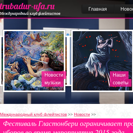
Главная
Ново
Новости
Наши
музыки
советы
Международный клуб флейтистов
>>
Новости
>>
Фестиваль Гластонбери ограничивает пр
уборов во время мероприятия 2015 года