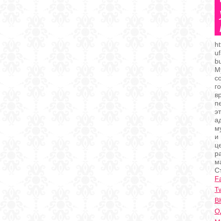
ht
uf
b
М
с
г
в
п
э
а
м
и
ц
р
м
С
F
Tw
В
О