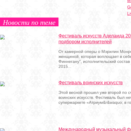
Ma
G
Li
Новости по теме
Фестиваль искусств Аделаида 20
подбором исполнителей
От камерной оперы о Мэрилин Монр
женщиной, которая воплощает в себе
Финнегану", исполнительский соста
2015...
Фестиваль воинских искусств
Этой весной прошел уже второй по 
воинских искусств. Фестиваль был не
супермаркете «Атриум&r&waquo; в го
Международный музыкальный ф