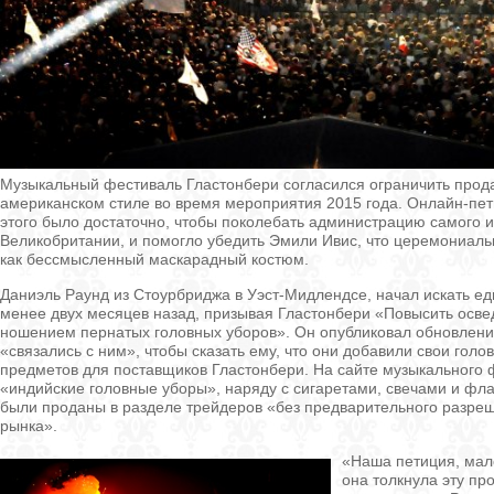
Музыкальный фестиваль Гластонбери согласился ограничить прод
американском стиле во время мероприятия 2015 года. Онлайн-пет
этого было достаточно, чтобы поколебать администрацию самого 
Великобритании, и помогло убедить Эмили Ивис, что церемониал
как бессмысленный маскарадный костюм.
Даниэль Раунд из Стоурбриджа в Уэст-Мидлендсе, начал искать 
менее двух месяцев назад, призывая Гластонбери «Повысить осве
ношением пернатых головных уборов». Он опубликовал обновление
«связались с ним», чтобы сказать ему, что они добавили свои гол
предметов для поставщиков Гластонбери. На сайте музыкального 
«индийские головные уборы», наряду с сигаретами, свечами и фл
были проданы в разделе трейдеров «без предварительного разре
рынка».
«Наша петиция, мал
она толкнула эту п