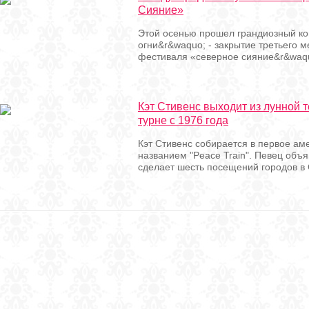
Сияние»
Этой осенью прошел грандиозный ко
огни&r&waquo; - закрытие третьего 
фестиваля «северное сияние&r&waquo
Кэт Стивенс выходит из лунной 
турне с 1976 года
Кэт Стивенс собирается в первое ам
названием "Peace Train". Певец объя
сделает шесть посещений городов в 