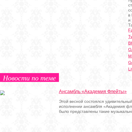
л
с
с
в
и
Т
F
Tw
В
О
Ma
G
Li
Новости по теме
Ансамбль «Академия Флейты»
Этой весной состоялся удивительный
исполнении ансамбля «Академия фл
было представлены такие музыкальны