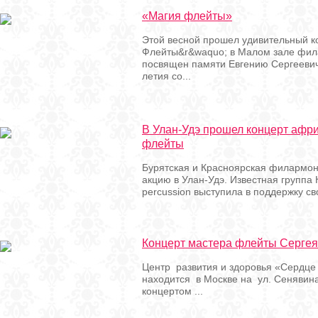
«Магия флейты»
Этой весной прошел удивительный к
Флейты&r&waquo; в Малом зале фил
посвящен памяти Евгению Сергеевичу
летия со...
В Улан-Удэ прошел концерт афр
флейты
Бурятская и Красноярская филармо
акцию в Улан-Удэ. Известная группа 
percussion выступила в поддержку сво
Концерт мастера флейты Серге
Центр развития и здоровья «Сердце
находится в Москве на ул. Сенявина
концертом ...