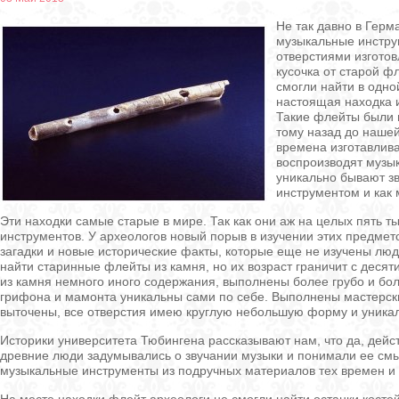
Не так давно в Гер
музыкальные инстру
отверстиями изготов
кусочка от старой ф
смогли найти в одно
настоящая находка и
Такие флейты были и
тому назад до нашей
времена изготавлив
воспроизводят музык
уникально бывают зв
инструментом и как 
Эти находки самые старые в мире. Так как они аж на целых пять т
инструментов. У археологов новый порыв в изучении этих предме
загадки и новые исторические факты, которые еще не изучены лю
найти старинные флейты из камня, но их возраст граничит с десят
из камня немного иного содержания, выполнены более грубо и бол
грифона и мамонта уникальны сами по себе. Выполнены мастерск
выточены, все отверстия имею круглую небольшую форму и уника
Историки университета Тюбингена рассказывают нам, что да, дейс
древние люди задумывались о звучании музыки и понимали ее смы
музыкальные инструменты из подручных материалов тех времен и 