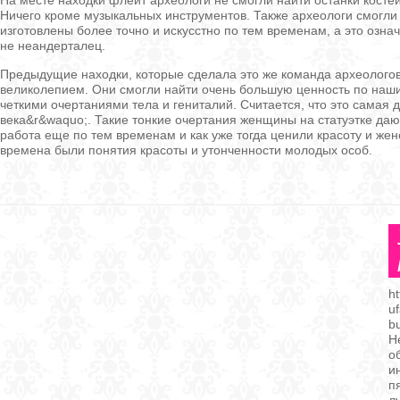
На месте находки флейт археологи не смогли найти останки костей
Ничего кроме музыкальных инструментов. Также археологи смогли 
изготовлены более точно и искусстно по тем временам, а это означ
не неандерталец.
Предыдущие находки, которые сделала это же команда археолого
великолепием. Они смогли найти очень большую ценность по наши
четкими очертаниями тела и гениталий. Считается, что это самая 
века&r&waquo;. Такие тонкие очертания женщины на статуэтке даю
работа еще по тем временам и как уже тогда ценили красоту и жен
времена были понятия красоты и утонченности молодых особ.
ht
uf
b
Н
о
и
п