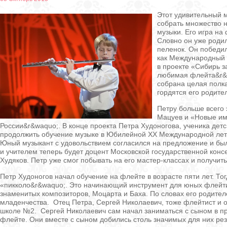
Этот удивительный м
собрать множество н
музыки. Его игра на
Словно он уже родил
пеленок. Он победил
как Международный 
в проекте «Сибирь з
любимая флейта&r&w
собрана целая полка
гордятся его родите
Петру больше всего
Мацуев и «Новые им
России&r&waquo;. В конце проекта Петра Худоногова, ученика де
продолжить обучение музыке в Юбилейной ХХ Международной летн
Юный музыкант с удовольствием согласился на предложение и был 
и учителем теперь будет доцент Московской государственной консе
Худяков. Петр уже смог побывать на его мастер-классах и получить
Петр Худоногов начал обучение на флейте в возрасте пяти лет. Т
«пикколо&r&waquo;. Это начинающий инструмент для юных флейти
знаменитых композиторов, Моцарта и Баха. По словах его родител
младенчества. Отец Петра, Сергей Николаевич, тоже флейтист и о
школе №2. Сергей Николаевич сам начал заниматься с сыном в пр
флейте. Они вместе с сыном добились столь значимых для них резу