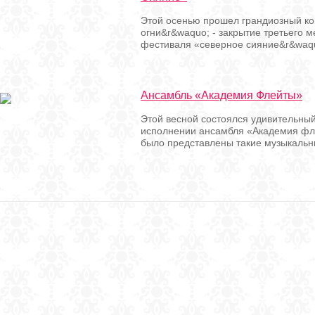
Этой осенью прошел грандиозный ко
огни&r&waquo; - закрытие третьего 
фестиваля «северное сияние&r&waquo
Ансамбль «Академия Флейты»
Этой весной состоялся удивительный
исполнении ансамбля «Академия фл
было представлены такие музыкальны