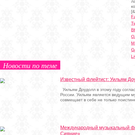
л
к
[&
F
Tw
В
О
Ma
G
Li
Новости по теме
Известный флейтист: Уильям До
Уильям Доудолл в этому году соглас
России. Уильям является ведущим м
совмещает в себе не только поистин
Международный музыкальный ф
Сияние»