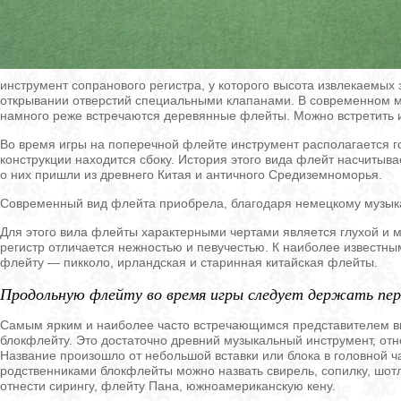
инструмент сопранового регистра, у которого высота извлекаемых
открывании отверстий специальными клапанами. В современном м
намного реже встречаются деревянные флейты. Можно встретить ин
Во время игры на поперечной флейте инструмент располагается г
конструкции находится сбоку. История этого вида флейт насчитыв
о них пришли из древнего Китая и античного Средиземноморья.
Современный вид флейта приобрела, благодаря немецкому музыка
Для этого вила флейты характерными чертами является глухой и мя
регистр отличается нежностью и певучестью. К наиболее извест
флейту — пикколо, ирландская и старинная китайская флейты.
Продольную флейту во время игры следует держать пере
Самым ярким и наиболее часто встречающимся представителем в
блокфлейту. Это достаточно древний музыкальный инструмент, отн
Название произошло от небольшой вставки или блока в головной 
родственниками блокфлейты можно назвать свирель, сопилку, шотл
отнести сирингу, флейту Пана, южноамериканскую кену.