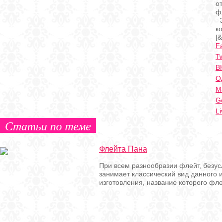
о
ф
Э
к
[&
F
Tw
В
О
Ma
G
Li
Статьи по теме
Флейта Пана
При всем разнообразии флейт, безу
занимает классический вид данного 
изготовления, название которого фле