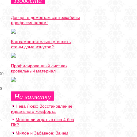
Доверьте демонтаж сантехкабины
о
профессионалам!
Как самостоятельно утеплить
стены дома изнутри?
Профилированный лист как
кровельный материал
00
й
На заметку
Нева Люкс: Восстановление
идеального комфорта
ь;
Можно ли играть в pico 4 без
ПК?
:
Милое и Забавное: Зачем