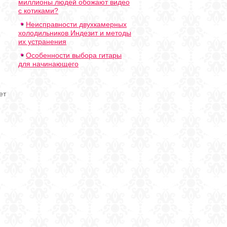
миллионы людей обожают видео
с котиками?
Неисправности двухкамерных
холодильников Индезит и методы
их устранения
Особенности выбора гитары
для начинающего
ет
о