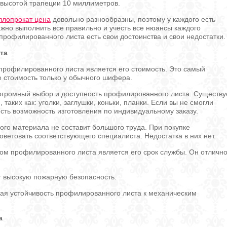
 высотой трапеции 10 миллиметров.
ллопрокат цена
довольно разнообразны, поэтому у каждого есть
ажно выполнить все правильно и учесть все нюансы каждого
 профилированного листа есть свои достоинства и свои недостатки.
та
 профилированного листа является его стоимость. Это самый
 стоимость только у обычного шифера.
огромный выбор и доступность профилированного листа. Существу
аких как: уголки, заглушки, коньки, планки. Если вы не смогли
сть возможность изготовления по индивидуальному заказу.
ого материала не составит большого труда. При покупке
ветовать соответствующего специалиста. Недостатка в них нет.
м профилированного листа является его срок службы. Он отличн
т высокую пожарную безопасность.
кая устойчивость профилированного листа к механическим
а