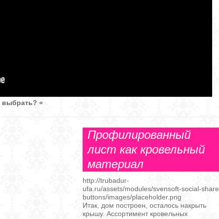
 выбрать? «
Профилированный
лист как кровельный
материал
http://trubadur-
ufa.ru/assets/modules/svensoft-social-share
buttons/images/placeholder.png
Итак, дом построен, осталось накрыть
крышу. Ассортимент кровельных