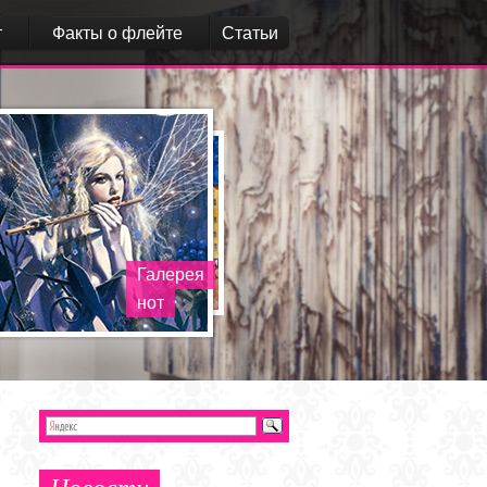
т
Факты о флейте
Статьи
Галерея
нот
Новости