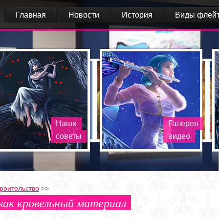
Главная
Новости
История
Виды флей
Наши
Галерея
советы
видео
роительство
>>
как кровельный материал