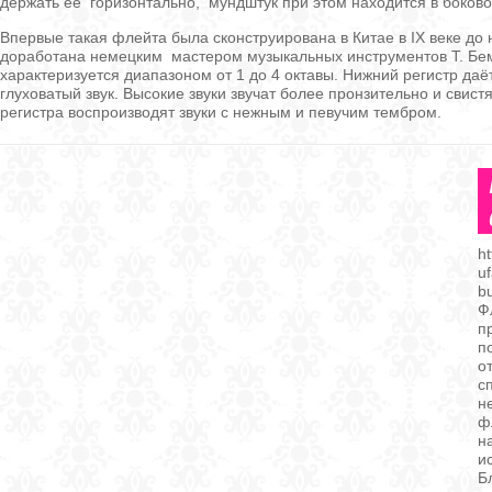
держать её горизонтально, мундштук при этом находится в боково
Впервые такая флейта была сконструирована в Китае в IX веке до 
доработана немецким мастером музыкальных инструментов Т. Бе
характеризуется диапазоном от 1 до 4 октавы. Нижний регистр даё
глуховатый звук. Высокие звуки звучат более пронзительно и свист
регистра воспроизводят звуки с нежным и певучим тембром.
ht
uf
b
Ф
п
п
о
с
н
ф
н
и
Б