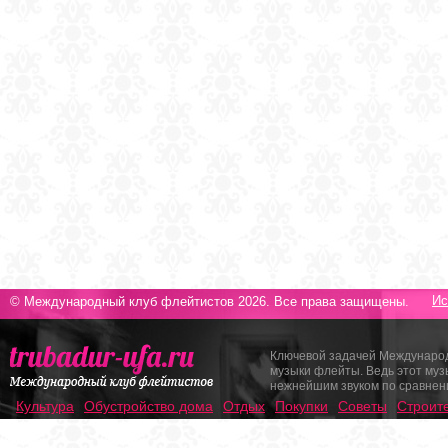
Ис
© Международный клуб флейтистов 2026. Все права защищены.
Ключевой задачей Международ
музыки флейты. Ведь этот му
нежнейшим звуком по сравнен
Культура
Обустройство дома
Отдых
Покупки
Советы
Строит