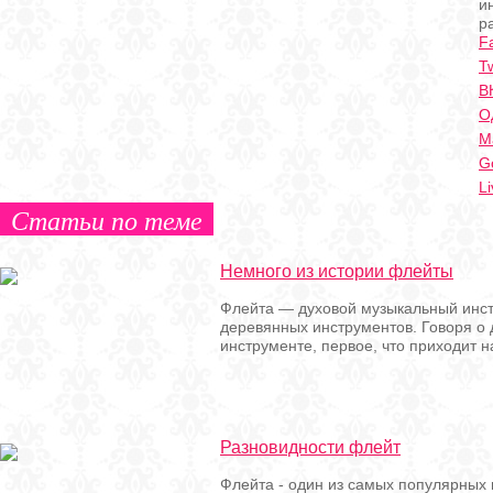
и
р
F
Tw
В
О
Ma
G
Li
Статьи по теме
Немного из истории флейты
Флейта — духовой музыкальный инст
деревянных инструментов. Говоря о
инструменте, первое, что приходит 
Разновидности флейт
Флейта - один из самых популярных